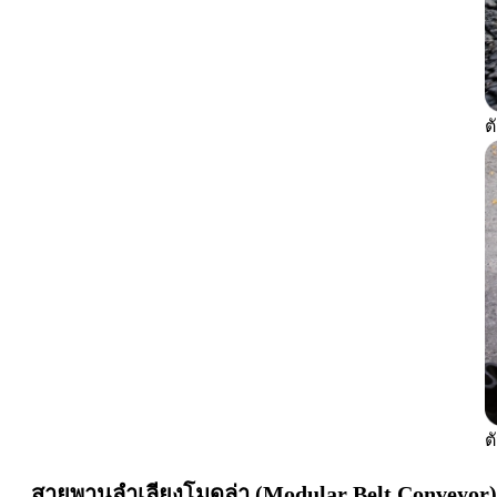
ต
ต
สายพานลำเลียงโมดูล่า (Modular Belt Conveyor)