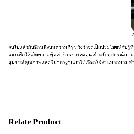
ต
จบไปแล้วกับอีกหนึ่งบทความดีๆ หวังว่าจะเป็นประโยชน์กับผู้
และเพื่อให้เกิดความคุ้มค่าด้านการลงทุน สำหรับอุปกรณ์บางอ
อุปกรณ์คุณภาพและมีมาตรฐานมาให้เลือกใช้งานมากมาย สำหร
Relate Product