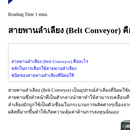
สายพานลำเลียง (Belt Conveyor) ค
สายพานลำเลียง (Belt Conveyor) คืออะไร
หลักในการเลือกใช้สายพานลำเลียง
ชนิดของสายพานลำเลียงที่นิยมใช้
สายพานลำเลียง (Belt Conveyor) เป็นอุปกรณ์ลำเลียงที่นิยม
สายพานซึ่งทำหน้าที่เป็นตัวกลางนำพาทำให้สามารถเคลื่อนที่
ลำเลียงมักถูกใช้เป็นตัวเชื่อมในกระบวนการผลิตต่างๆเนื่องจ
ผลิตที่มากขึ้นทำให้เกิดความคุ้มค่าด้านการลงทุนนั่นเอง