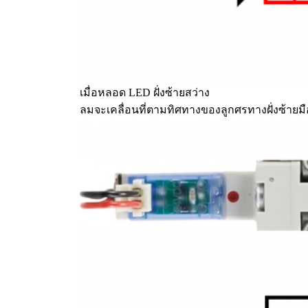
เมื่อหลอด LED ฝั่งซ้ายสว่าง
ลมจะเคลื่อนที่ตามทิศทางของลูกศรทางฝั่งซ้ายมื