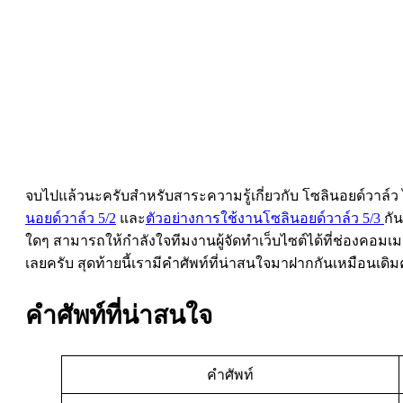
จบไปแล้วนะครับสำหรับสาระความรู้เกี่ยวกับ โซลินอยด์วาล
นอยด์วาล์ว 5/2
และ
ตัวอย่างการใช้งานโซลินอยด์วาล์ว 5/3
กั
ใดๆ สามารถให้กำลังใจทีมงานผู้จัดทำเว็บไซต์ได้ที่ช่องคอมเ
เลยครับ สุดท้ายนี้เรามีคำศัพท์ที่น่าสนใจมาฝากกันเหมือนเดิม
คำศัพท์ที่น่าสนใจ
คำศัพท์