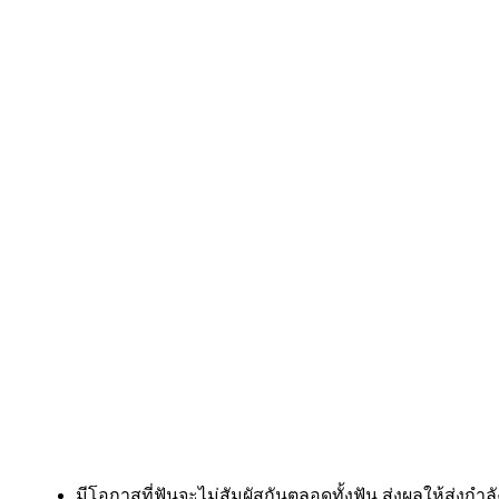
มีโอกาสที่ฟันจะไม่สัมผัสกันตลอดทั้งฟัน ส่งผลให้ส่งกำลังไ