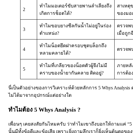
ทำไมมอเตอร์ขับสายพานลำเลียงถึง
สาเหตุ
2
เกิดการช็อตได้?
ของมอเต
ทำไมขอบยางซีลกันน้ำไม่อยู่ในร่อง
ตรวจพบว
3
ตำแหน่ง?
เมื่อถู
ทำไมน็อตยึดฝาครอบชุดบล็อกถึง
4
ตรวจพบว
หลวมคลายได้?
ทำไมที่เกลียวของน็อตตัวผู้จึงไม่มี
ภายหลั
5
คราบของน้ำยากันคลาย ติดอยู่?
การต้องเ
นี่เป็นตัวอย่างของการวิเคราะห์ด้วยหลักการ 5 Whys Analysis
ไม่ได้มาจากอุปกรณ์แต่อย่างใด
ทำไมต้อง 5 Whys Analysis ?
เพื่อนๆ เคยสงสัยกันไหมครับ ว่าทำไมเขาถึงบอกให้ถามแค่ “5 คร
นั้นมีทั้งข้อดีและข้อเสีย เพราะยิ่งถามลึกเราก็ยิ่งเห็นต้นตอขอ