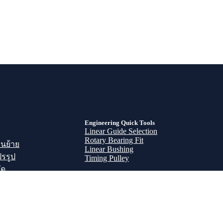
Engineering Quick Tools
Linear Guide Selection
Rotary Bearing Fit
อนย้าย
Linear Bushing
รรูป
Timing Pulley
ัด
/แคลมป์