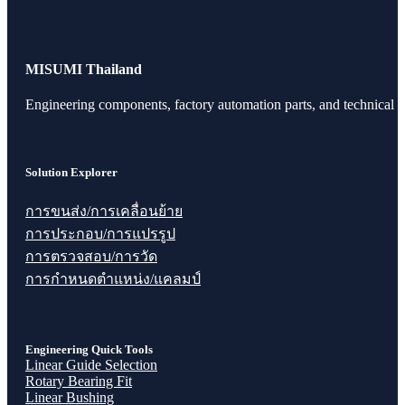
MISUMI Thailand
Engineering components, factory automation parts, and technical r
Solution Explorer
การขนส่ง/การเคลื่อนย้าย
การประกอบ/การแปรรูป
การตรวจสอบ/การวัด
การกำหนดตำแหน่ง/แคลมป์
Engineering Quick Tools
Linear Guide Selection
Rotary Bearing Fit
Linear Bushing