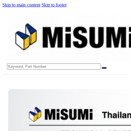
Skip to main content
Skip to footer
Search