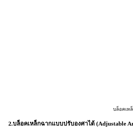
บล็อคเหล
2.บล็อคเหล็กฉากแบบปรับองศาได้ (Adjustable Angl