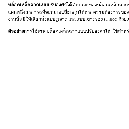
บล็อคเหล็กฉากแบบปรับองศาได้
ลักษณะของบล็อคเหล็กฉากชนิด
แผ่นหนึ่งสามารถที่จะหมุนเปลี่ยนมุมได้ตามความต้องการของผ
งานนั้นมีให้เลือกทั้งแบบรูเจาะ และแบบเซาะร่อง (T-slot) ด้วยเ
ตัวอย่างการใช้งาน
บล็อคเหล็กฉากแบบปรับองศาได้: ใช้สำหรับจ