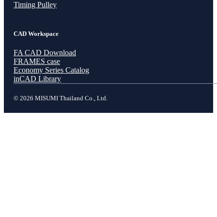
Timing Pulley
CAD Workspace
FA CAD Download
FRAMES case
Economy Series Catalog
inCAD Library
© 2026 MISUMI Thailand Co., Ltd.