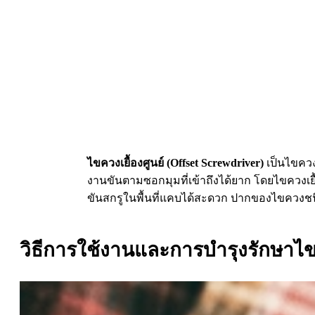
ไขควงเยื้องศูนย์ (Offset Screwdriver)
เป็นไขควง
งานขันตามซอกมุมที่เข้าถึงได้ยาก โดยไขควงเย
ขันสกรูในพื้นที่แคบได้สะดวก ปากของไขควงชนิด
วิธีการใช้งานและการบำรุงรักษาไ