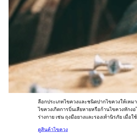
ลือกประเภทไขควงและชนิดปากไขควงให้เหมาะ
ไขควงเกิดการบิ่นเสียหายหรือก้านไขควงหักง
ร่างกาย เช่น ถุงมือยางและรองเท้านิรภัย เมื่อ
ดูสินค้าไขควง