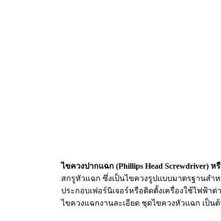
ไขควงปากแฉก (Phillips Head Screwdriver) 
สกรูหัวแฉก ซึ่งเป็นไขควงรูปแบบมาตรฐานสำห
ประกอบเฟอร์นิเจอร์หรือติดตั้งเครื่องใช้ไฟ
ไขควงแฉกงานละเอียด ชุดไขควงหัวแฉก เป็นต