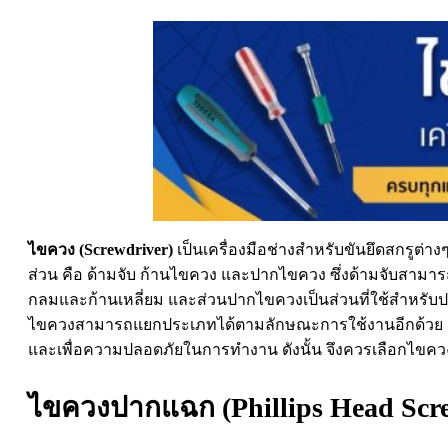
ไขควง (Screwdriver)
เป็นเครื่องมือช่างสำหรับขันยึดสกรูต่
ส่วน คือ ด้ามจับ ก้านไขควง และปากไขควง ซึ่งด้ามจับสามา
กลมและก้านเหลี่ยม และส่วนปากไขควงเป็นส่วนที่ใช้สำหรับ
ไขควงสามารถแยกประเภทได้ตามลักษณะการใช้งานอีกด้วย เช่
และเพื่อความปลอดภัยในการทำงาน ดังนั้น จึงควรเลือกไขควง
ไขควงปากแฉก (Phillips Head Scre