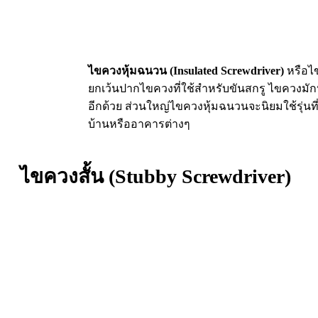
ไขควงหุ้มฉนวน (Insulated Screwdriver)
หรือไข
ยกเว้นปากไขควงที่ใช้สำหรับขันสกรู ไขควงมัก
อีกด้วย ส่วนใหญ่ไขควงหุ้มฉนวนจะนิยมใช้รุ่นท
บ้านหรืออาคารต่างๆ
ไขควงสั้น (Stubby Screwdriver)