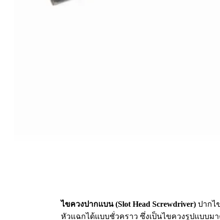
ไขควงปากแบน (Slot Head Screwdriver)
ปากไขค
หัวแฉกได้แบบชั่วคราว ซึ่งเป็นไขควงรูปแบบ