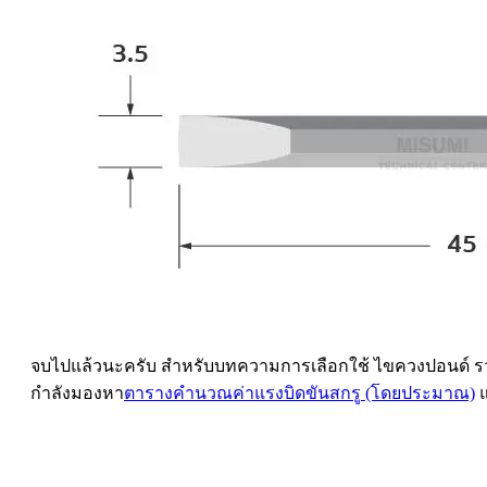
จบไปแล้วนะครับ สำหรับบทความการเลือกใช้ ไขควงปอนด์ รวมไปถ
กำลังมองหา
ตารางคำนวณค่าแรงบิดขันสกรู (โดยประมาณ)
แ