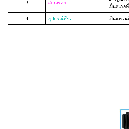
3
สเกลรอง
เป็นสเกลที
4
อุปกรณ์ล๊อค
เป็นแหวน