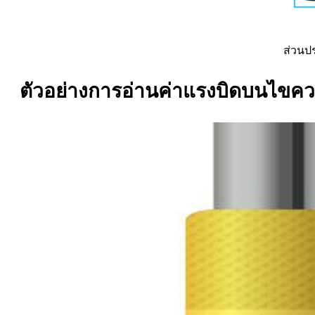
ส่วนป
ตัวอย่างการอ่านค่าแรงบิดบนไขคว