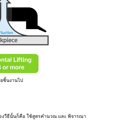
ายชิ้นงานไป
สองวืธีนั้นก็คือ ใช้สูตรคำนวณ และ พิจารณา