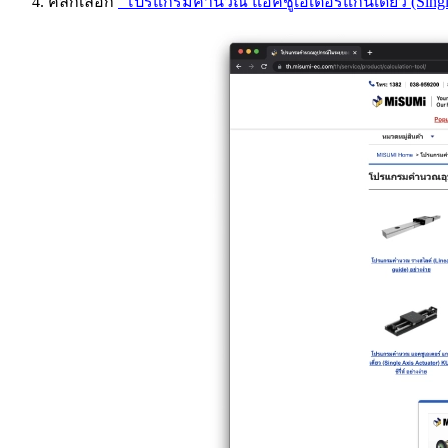
คลิกเลือก
“โปรแกรมคำนวณ แอคชูเอเตอร์แกนเดี่ยว (Single Axi