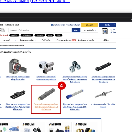
s Actuator) LS ซี่รี่ย์ อย่างง่าย”