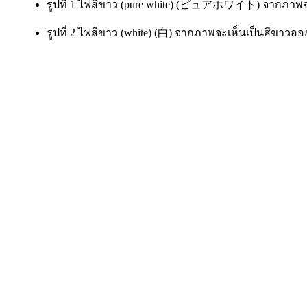
รูปที่ 1 ไฟสีขาว (pure white) (ピュアホワイト) จากภาพจะเ
รูปที่ 2 ไฟสีขาว (white) (白) จากภาพจะเห็นเป็นสีขาวออ